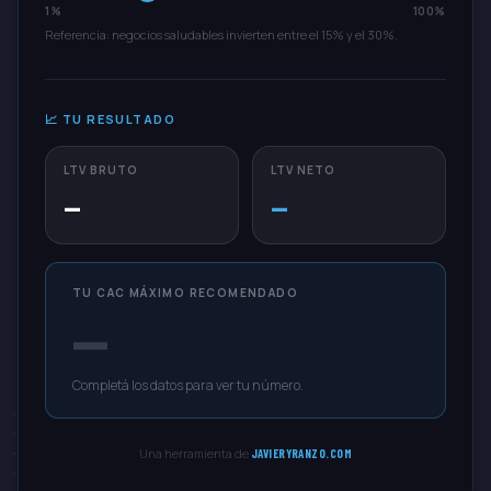
1%
100%
Referencia: negocios saludables invierten entre el 15% y el 30%.
📈 TU RESULTADO
LTV BRUTO
LTV NETO
—
—
TU CAC MÁXIMO RECOMENDADO
—
Completá los datos para ver tu número.
Una herramienta de
JAVIERYRANZO.COM