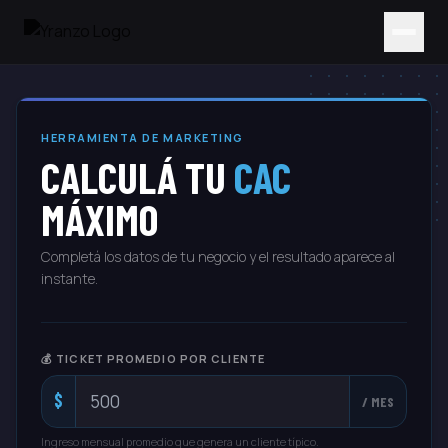
HERRAMIENTA DE MARKETING
CALCULÁ TU
CAC
MÁXIMO
Completá los datos de tu negocio y el resultado aparece al
instante.
💰 TICKET PROMEDIO POR CLIENTE
$
/ MES
Ingreso mensual promedio que genera un cliente típico.