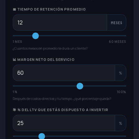
📅 TIEMPO DE RETENCIÓN PROMEDIO
MESES
1 MES
60 MESES
¿Cuántos meses en promedio te dura un cliente?
📊 MARGEN NETO DEL SERVICIO
%
1%
100%
Después de costos directos y tu tiempo, ¿qué porcentaje queda?
🎯 % DEL LTV QUE ESTÁS DISPUESTO A INVERTIR
%