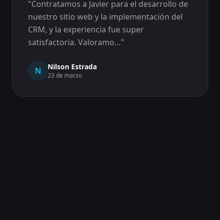
"
Contratamos a Javier para el desarrollo de
nuestro sitio web y la implementación del
CRM, y la experiencia fue super
satisfactoria. Valoramo…
"
Nilson Estrada
N
23 de marzo
No sabía nada y Javier me ha dado
soporte en todo el proceso
"
No sabía nada y Javier me ha dado soporte
en todo el proceso, estoy maravillado con el
servicio!
"