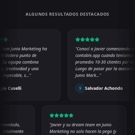
ALGUNOS RESULTADOS DESTACADOS
ar con Junio Marketing ha
"
Conocí a Javier comenzando 
n verdadero punto de
contable.app cuando teníamo
ión. Su equipo combina
promedio 10-30 clientes por 
gia, creatividad y una
Luego de pasar por la asesorí
ión impecable, s…
"
Junio Mark…
"
ergio Cuselli
Salvador Achondo
S
omendado,
"
Javier y su dream team en Junio
, totalmente
Marketing no solo hacen la pega (y