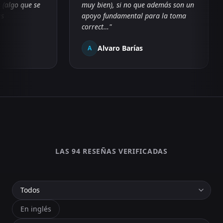
(algo que se
muy bien), si no que además son un
s
apoyo fundamental para la toma
correct…
"
Alvaro Barías
A
LAS
94
RESEÑAS VERIFICADAS
En inglés